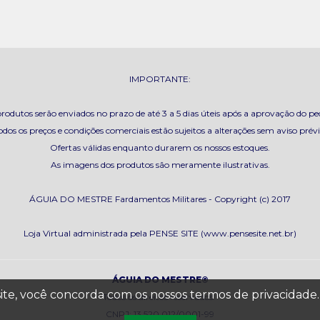
IMPORTANTE:
rodutos serão enviados no prazo de até 3 a 5 dias úteis após a aprovação do pe
odos os preços e condições comerciais estão sujeitos a alterações sem aviso prévi
Ofertas válidas enquanto durarem os nossos estoques.
As imagens dos produtos são meramente ilustrativas.
ÁGUIA DO MESTRE Fardamentos Militares - Copyright (c) 2017
Loja Virtual administrada pela PENSE SITE (www.pensesite.net.br)
ÁGUIA DO MESTRE©
site, você concorda com os nossos termos de privacidade
Todos os direitos reservados.
CNPJ: 13.520.012/0001-99