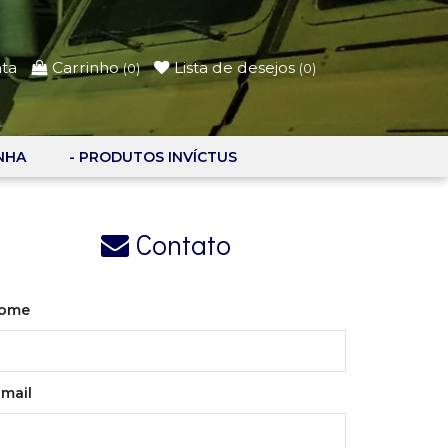
nta
Carrinho
Lista de desejos
(
0
)
(
0
)
NHA
- PRODUTOS INVÍCTUS
Contato
ome
-mail