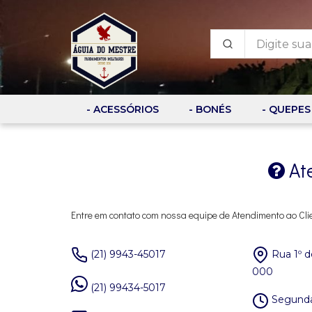
- ACESSÓRIOS
- BONÉS
- QUEPES
At
Entre em contato com nossa equipe de Atendimento ao Cli
(21) 9943-45017
Rua 1º d
000
(21) 99434-5017
Segunda