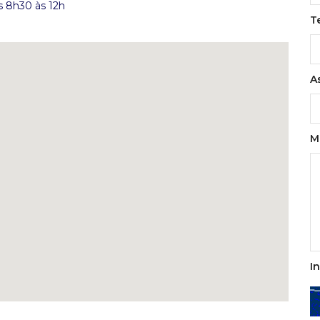
s 8h30 às 12h
T
A
M
I