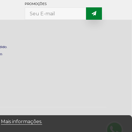
PROMOÇÕES
dido.
o.
.
Mais informações.