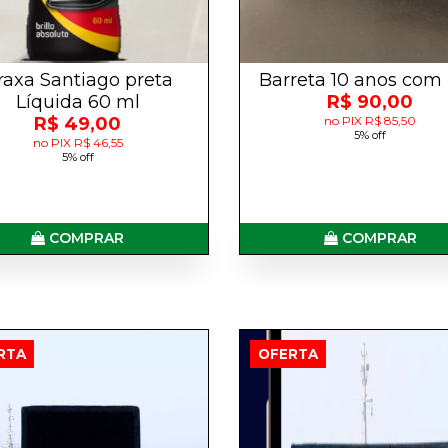
raxa Santiago preta
Barreta 10 anos com
Líquida 60 ml
R$ 90,00
R$ 49,00
no PIX R$ 85,50
5% off
no PIX R$ 46,55
5% off
COMPRAR
COMPRAR
RTA
OFERTA