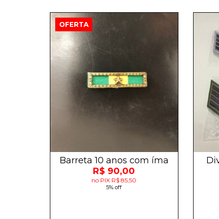
OFERTA
Barreta 10 anos com íma
Di
R$ 90,00
no PIX R$ 85,50
5% off