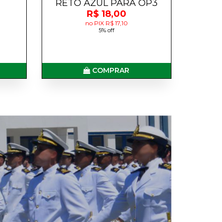
RETO AZUL PARA OP3
R$ 18,00
no PIX R$ 17,10
5% off
COMPRAR