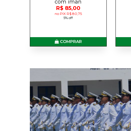
com íman
R$ 85,00
no PIX R$ 80,75
5% off
COMPRAR