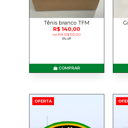
Tênis branco TFM
G
R$ 140,00
no PIX R$ 133,00
5% off
COMPRAR
OFERTA
OFE