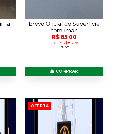
 íma
Brevê Oficial de Superfície
com íman
R$ 85,00
no PIX R$ 80,75
5% off
COMPRAR
OFERTA