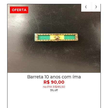
OFERTA
Barreta 10 anos com íma
R$ 90,00
no PIX R$ 85,50
5% off