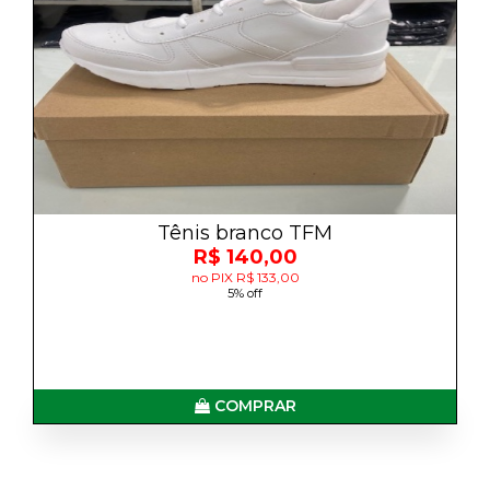
Tênis branco TFM
R$ 140,00
no PIX R$ 133,00
5% off
COMPRAR