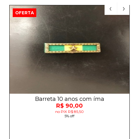
OFERTA
Barreta 10 anos com íma
R$ 90,00
no PIX R$ 85,50
5% off