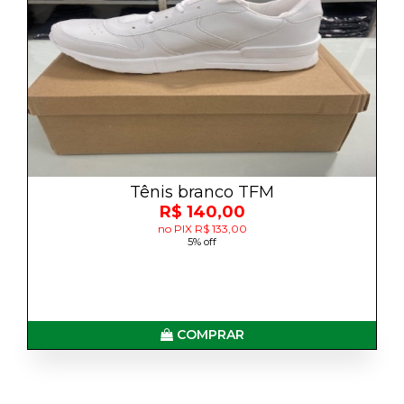
Tênis branco TFM
R$ 140,00
no PIX R$ 133,00
5% off
COMPRAR