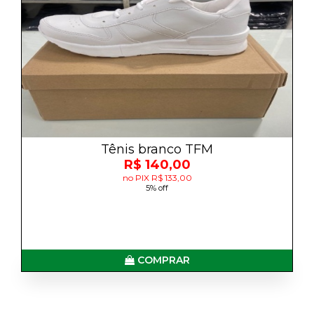
Tênis branco TFM
R$ 140,00
no PIX R$ 133,00
5% off
COMPRAR