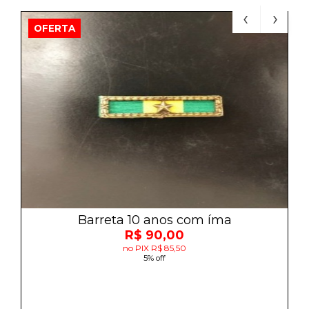
OFERTA
Barreta 10 anos com íma
R$ 90,00
no PIX R$ 85,50
5% off