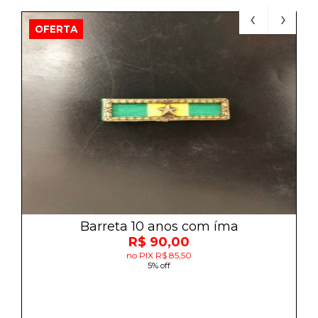
OFERTA
Barreta 10 anos com íma
R$ 90,00
no PIX R$ 85,50
5% off