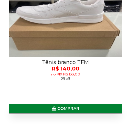
Tênis branco TFM
R$ 140,00
no PIX R$ 133,00
5% off
COMPRAR