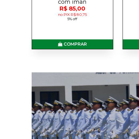
com íman
R$ 85,00
no PIX R$ 80,75
5% off
COMPRAR