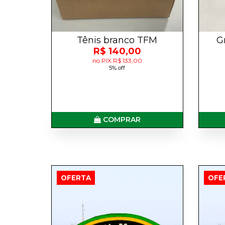
Tênis branco TFM
G
R$ 140,00
no PIX R$ 133,00
5% off
COMPRAR
OFERTA
OFE