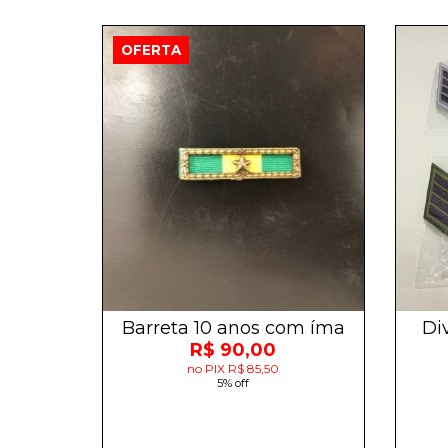
OFERTA
Barreta 10 anos com íma
Di
R$ 90,00
no PIX R$ 85,50
5% off