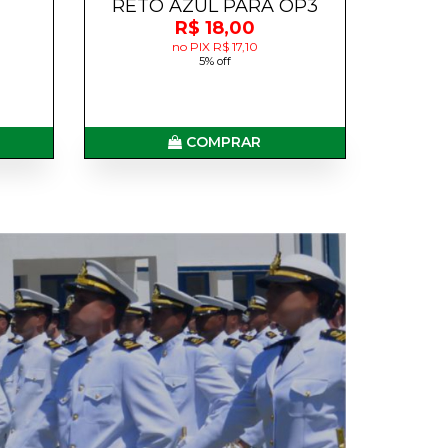
RETO AZUL PARA OP3
R$ 18,00
no PIX R$ 17,10
5% off
COMPRAR