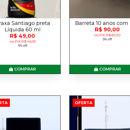
raxa Santiago preta
Barreta 10 anos com
Líquida 60 ml
R$ 90,00
R$ 49,00
no PIX R$ 85,50
5% off
no PIX R$ 46,55
5% off
COMPRAR
COMPRAR
RTA
OFERTA