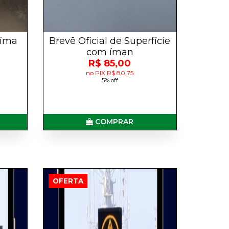
 íma
Brevê Oficial de Superfície
com íman
R$ 85,00
no PIX R$ 80,75
5% off
COMPRAR
OFERTA