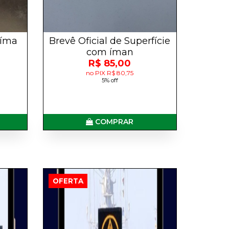
 íma
Brevê Oficial de Superfície
com íman
R$ 85,00
no PIX R$ 80,75
5% off
COMPRAR
OFERTA