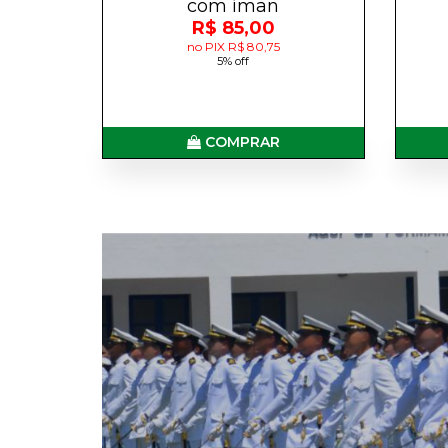
com íman
R$ 85,00
no PIX R$ 80,75
5% off
COMPRAR