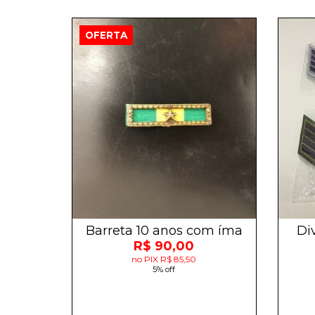
OFERTA
Barreta 10 anos com íma
Di
R$ 90,00
no PIX R$ 85,50
5% off