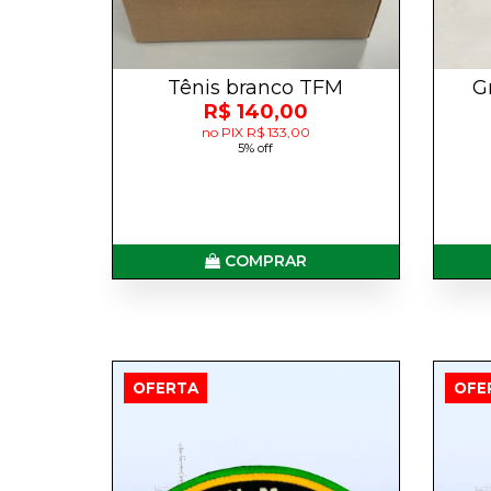
Tênis branco TFM
G
R$ 140,00
no PIX R$ 133,00
5% off
COMPRAR
OFERTA
OFE