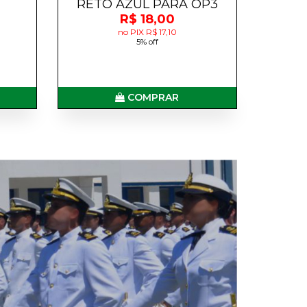
RETO AZUL PARA OP3
R$ 18,00
no PIX R$ 17,10
5% off
COMPRAR