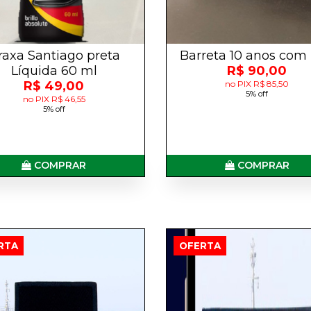
raxa Santiago preta
Barreta 10 anos com
Líquida 60 ml
R$ 90,00
R$ 49,00
no PIX R$ 85,50
5% off
no PIX R$ 46,55
5% off
COMPRAR
COMPRAR
RTA
OFERTA