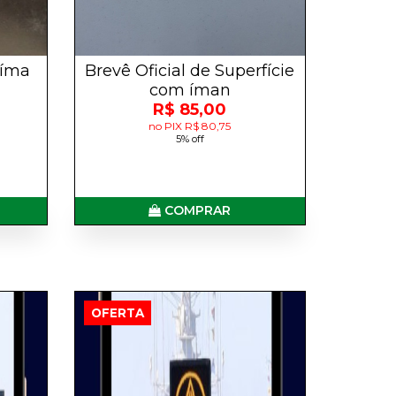
 íma
Brevê Oficial de Superfície
com íman
R$ 85,00
no PIX R$ 80,75
5% off
COMPRAR
OFERTA