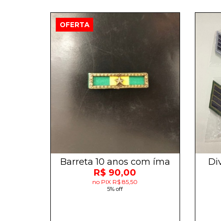
OFERTA
Barreta 10 anos com íma
Di
R$ 90,00
no PIX R$ 85,50
5% off