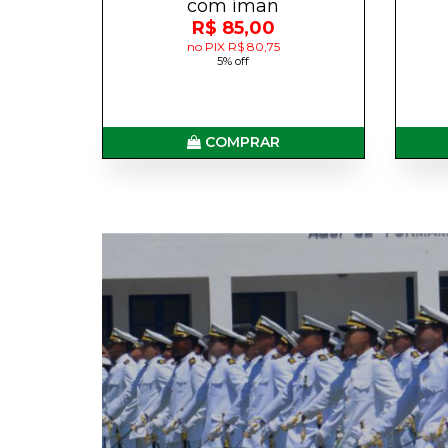
com íman
R$ 85,00
no PIX R$ 80,75
5% off
COMPRAR