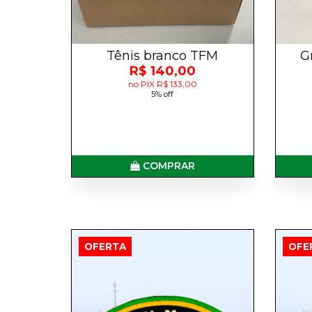
Tênis branco TFM
G
R$ 140,00
no PIX R$ 133,00
5% off
COMPRAR
OFERTA
OFE