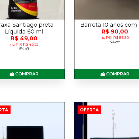
raxa Santiago preta
Barreta 10 anos com
Líquida 60 ml
R$ 90,00
R$ 49,00
no PIX R$ 85,50
5% off
no PIX R$ 46,55
5% off
COMPRAR
COMPRAR
RTA
OFERTA