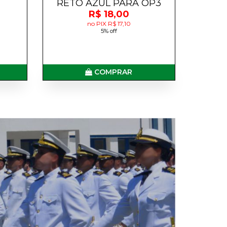
RETO AZUL PARA OP3
R$ 18,00
no PIX R$ 17,10
5% off
COMPRAR