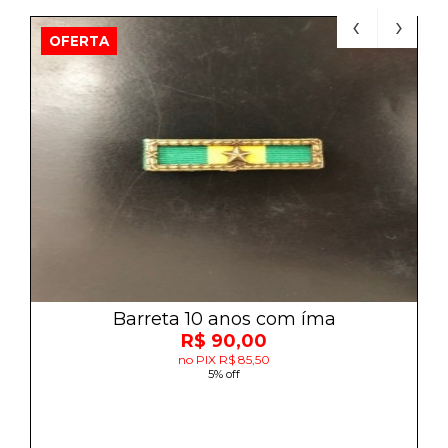
OFERTA
Barreta 10 anos com íma
R$ 90,00
no PIX R$ 85,50
5% off