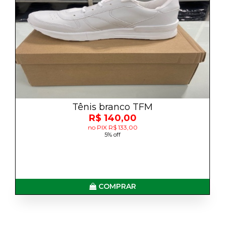
Tênis branco TFM
R$ 140,00
no PIX R$ 133,00
5% off
COMPRAR